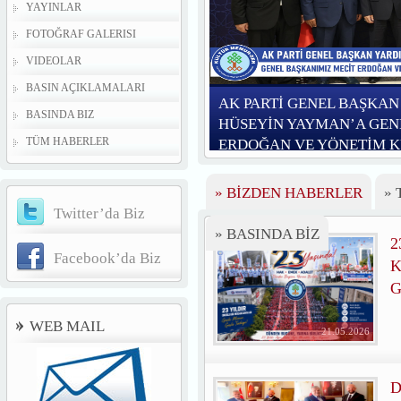
YAYINLAR
FOTOĞRAF GALERISI
VIDEOLAR
BASIN AÇIKLAMALARI
AK PARTİ GENEL BAŞKAN
BASINDA BIZ
HÜSEYİN YAYMAN’A GEN
TÜM HABERLER
ERDOĞAN VE YÖNETİM 
» BİZDEN HABERLER
»
Twitter’da Biz
» BASINDA BİZ
2
Facebook’da Biz
K
G
WEB MAIL
21.05.2026
D