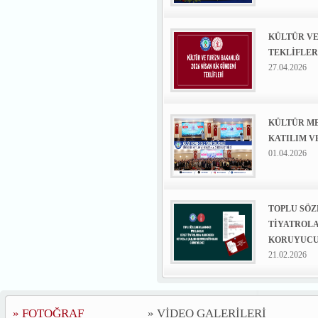
KÜLTÜR VE
TEKLİFLER
27.04.2026
KÜLTÜR ME
KATILIM V
01.04.2026
TOPLU SÖ
TİYATROLA
KORUYUCU 
21.02.2026
» FOTOĞRAF
» VİDEO GALERİLERİ