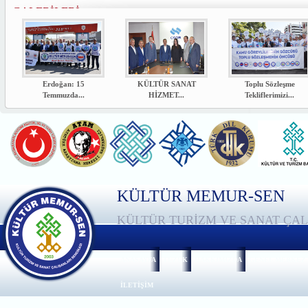
GALERİLERİ
Erdoğan: 15
KÜLTÜR SANAT
Toplu Sözleşme
Temmuzda...
HİZMET...
Tekliflerimizi...
KÜLTÜR MEMUR-SEN
KÜLTÜR TURİZM VE SANAT ÇAL
ANASAYFA
TÜZÜK
HAKKIMIZDA
GENEL MERKEZ
İLETİŞİM