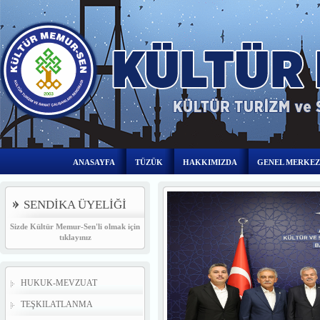
ANASAYFA
TÜZÜK
HAKKIMIZDA
GENEL MERKEZ
SENDİKA ÜYELİĞİ
Sizde Kültür Memur-Sen'li olmak için
tıklayınız
HUKUK-MEVZUAT
TEŞKILATLANMA