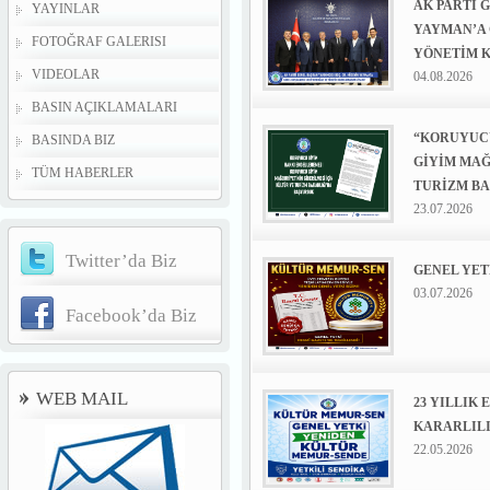
AK PARTİ 
YAYINLAR
YAYMAN’A 
FOTOĞRAF GALERISI
YÖNETİM 
VIDEOLAR
04.08.2026
BASIN AÇIKLAMALARI
“KORUYUC
BASINDA BIZ
GİYİM MAĞ
TÜM HABERLER
TURİZM BA
23.07.2026
Twitter’da Biz
GENEL YET
03.07.2026
Facebook’da Biz
WEB MAIL
23 YILLIK 
KARARLILI
22.05.2026