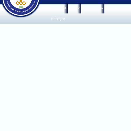
ANASAYFA
TÜZÜK
HAKKIMIZDA
GENEL MERKEZ
İLETİŞİM
Adres :
Zübeyde Hanım Mah. Sebze Ba
Telefon :
+90 312 230 05 20
Faks :
+9