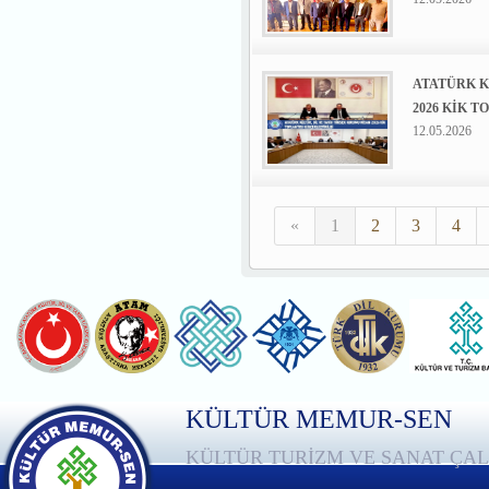
ATATÜRK K
2026 KİK 
12.05.2026
«
1
2
3
4
KÜLTÜR MEMUR-SEN
KÜLTÜR TURİZM VE SANAT ÇAL