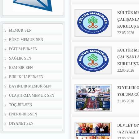
KÜLTÜR ME
ÇALIŞANLA
KURULUŞTA
MEMUR-SEN
22.05.2026
BÜRO MEMUR-SEN
EĞITIM BIR-SEN
KÜLTÜR ME
ÇALIŞANLA
SAĞLIK-SEN
KURULUŞTA
BEM-BIR-SEN
22.05.2026
BIRLIK HABER-SEN
BAYINDIR MEMUR-SEN
23 YILLIK
YOLUNA G
ULAŞTIRMA MEMUR-SEN
21.05.2026
TOÇ-BIR-SEN
ENERJI-BIR-SEN
DIYANET-SEN
DEVLET OP
‘A ZİYARET
12.05.2026