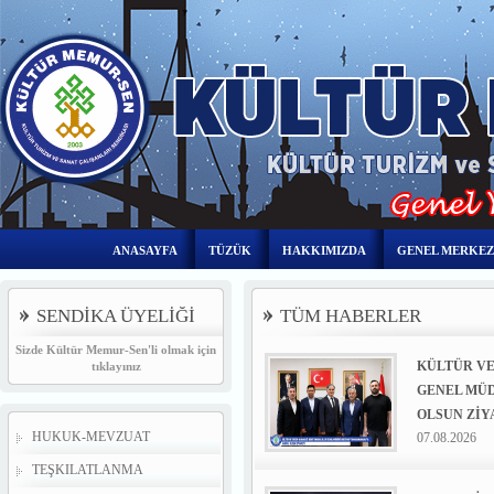
ANASAYFA
TÜZÜK
HAKKIMIZDA
GENEL MERKEZ
SENDİKA ÜYELİĞİ
TÜM HABERLER
Sizde Kültür Memur-Sen'li olmak için
KÜLTÜR VE
tıklayınız
GENEL MÜD
OLSUN ZİY
HUKUK-MEVZUAT
07.08.2026
TEŞKILATLANMA