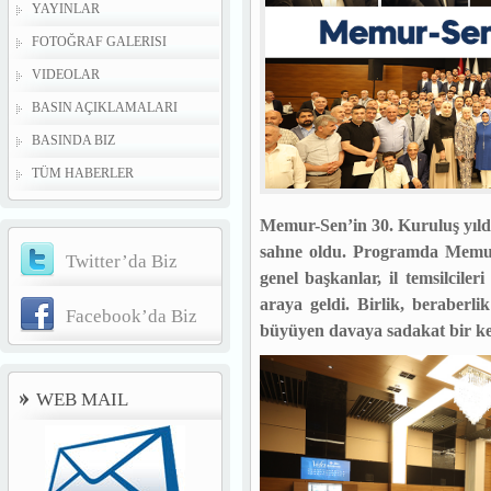
YAYINLAR
FOTOĞRAF GALERISI
VIDEOLAR
BASIN AÇIKLAMALARI
BASINDA BIZ
TÜM HABERLER
Memur-Sen’in 30. Kuruluş yıl
sahne oldu. Programda Memur-
Twitter’da Biz
genel başkanlar, il temsilciler
araya geldi. Birlik, beraberl
Facebook’da Biz
büyüyen davaya sadakat bir kez
WEB MAIL