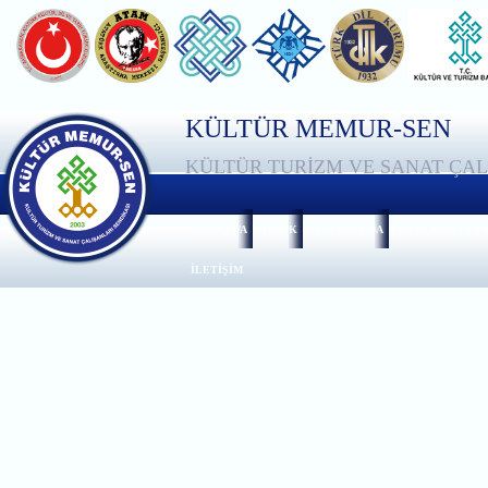
KÜLTÜR MEMUR-SEN
KÜLTÜR TURİZM VE SANAT ÇAL
ANASAYFA
TÜZÜK
HAKKIMIZDA
GENEL MERKEZ
İLETİŞİM
Adres :
Zübeyde Hanım Mah. Sebze Ba
Telefon :
+90 312 230 05 20
Faks :
+9