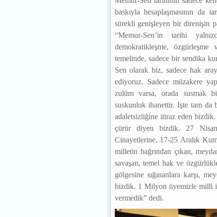
Memur-Sen tarihinin sadece kendi 
baskıyla hesaplaşmasının da ta
sürekli genişleyen bir direnişin
“Memur-Sen’in tarihi yalnız
demokratikleşme, özgürleşme 
temelinde, sadece bir sendika ku
Sen olarak biz, sadece hak araya
ediyoruz. Sadece müzakere yap
zulüm varsa, orada susmak bi
suskunluk ihanettir. İşte tam da
adaletsizliğine itiraz eden bizdik
çürür diyen bizdik. 27 Nisan
Cinayetlerine, 17-25 Aralık Kum
milletin bağrından çıkan, meydan
savaşan, temel hak ve özgürlükl
gölgesine sığınanlara karşı, me
bizdik. 1 Milyon üyemizle milli i
vermedik” dedi.