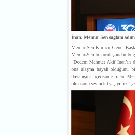
İnan: Memur-Sen sağlam adıml
Memur-Sen Kurucu Genel Başka
Memur-Sen’in kuruluşundan bugüne
“Dedem Mehmet Akif İnan’ın dü
ona ulaşma hayali olduğunu b
dayanışma içerisinde olan Me
olmasının sevincini yaşıyoruz” ş