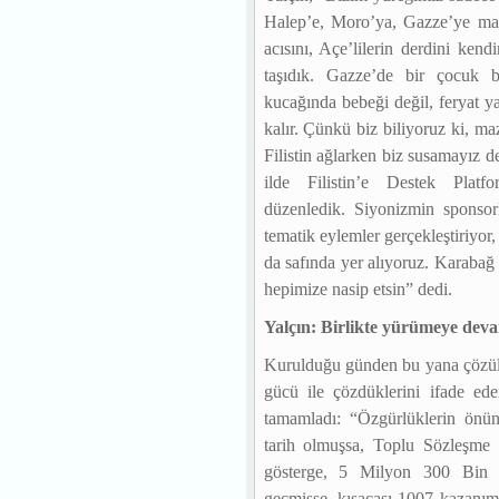
Halep’e, Moro’ya, Gazze’ye ma
acısını, Açe’lilerin derdini ken
taşıdık. Gazze’de bir çocuk 
kucağında bebeği değil, feryat y
kalır. Çünkü biz biliyoruz ki, m
Filistin ağlarken biz susamayız 
ilde Filistin’e Destek Platf
düzenledik. Siyonizmin sponsorl
tematik eylemler gerçekleştiriyor,
da safında yer alıyoruz. Karabağ
hepimize nasip etsin” dedi.
Yalçın: Birlikte yürümeye dev
Kurulduğu günden bu yana çözül
gücü ile çözdüklerini ifade ed
tamamladı: “Özgürlüklerin önün
tarih olmuşsa, Toplu Sözleşme
gösterge, 5 Milyon 300 Bin k
geçmişse, kısacası 1007 kazanı