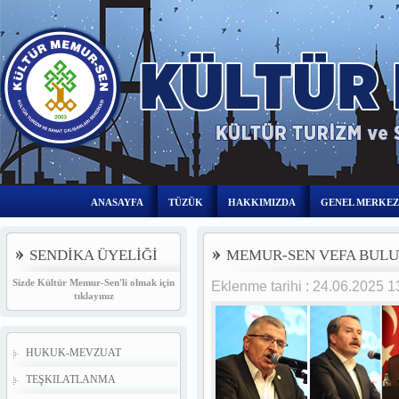
ANASAYFA
TÜZÜK
HAKKIMIZDA
GENEL MERKEZ
SENDİKA ÜYELİĞİ
MEMUR-SEN VEFA BULU
Sizde Kültür Memur-Sen'li olmak için
Eklenme tarihi : 24.06.2025 
tıklayınız
HUKUK-MEVZUAT
TEŞKILATLANMA