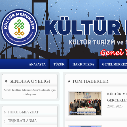
ANASAYFA
TÜZÜK
HAKKIMIZDA
GENEL MERKEZ
SENDİKA ÜYELİĞİ
TÜM HABERLER
Sizde Kültür Memur-Sen'li olmak için
KÜLTÜR ME
tıklayınız
GERÇEKLEŞ
20.01.2025
HUKUK-MEVZUAT
TEŞKILATLANMA