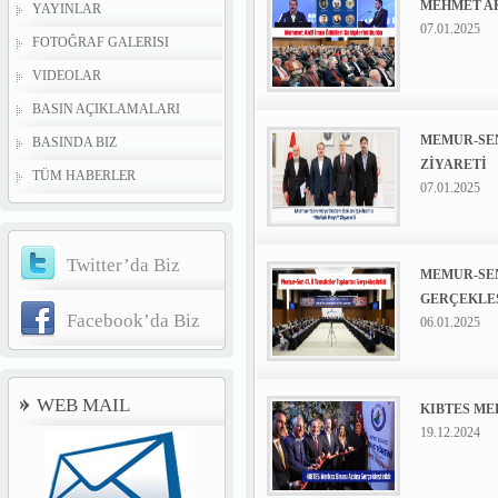
MEHMET AK
YAYINLAR
07.01.2025
FOTOĞRAF GALERISI
VIDEOLAR
BASIN AÇIKLAMALARI
MEMUR-SEN
BASINDA BIZ
ZİYARETİ
TÜM HABERLER
07.01.2025
Twitter’da Biz
MEMUR-SEN
GERÇEKLEŞ
Facebook’da Biz
06.01.2025
WEB MAIL
KIBTES ME
19.12.2024