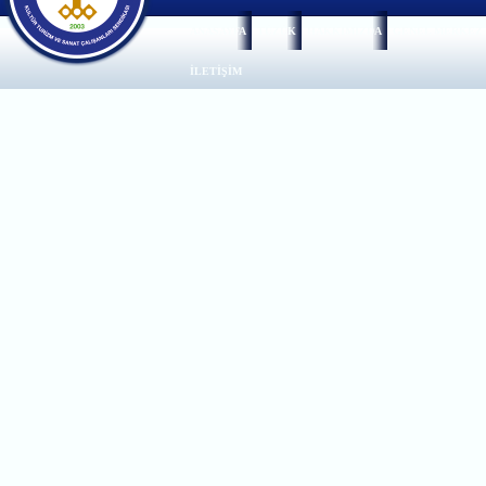
ANASAYFA
TÜZÜK
HAKKIMIZDA
GENEL MERKEZ
İLETİŞİM
Adres :
Zübeyde Hanım Mah. Sebze Ba
Telefon :
+90 312 230 05 20
Faks :
+9